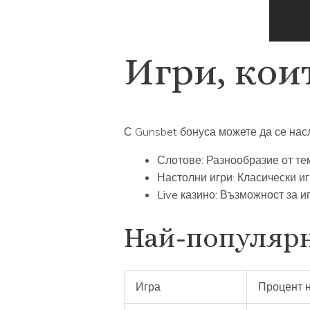
Игри, коит
С Gunsbet бонуса можете да се нас
Слотове:
Разнообразие от тем
Настолни игри:
Класически игр
Live казино:
Възможност за иг
Най-популярн
Игра
Процент 