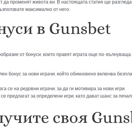
ат да променят живота ви. В настоящата статия ще разгледа
ъзползвате максимално от него.
нуси в Gunsbet
ообразие от
бонуси
, които правят играта още по-вълнуваща
ен бонус за нови играчи, който обикновено включва безпла
а се на редовни играчи, за да ги мотивира за нови игри.
се предлагат за определени игри, като дават шанс за печалб
лучите своя Guns