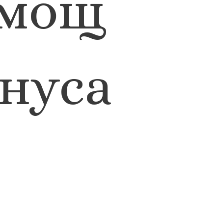
 мощ
онуса