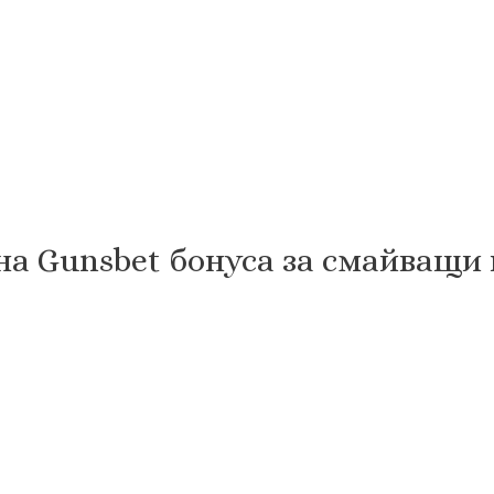
а Gunsbet бонуса за смайващи