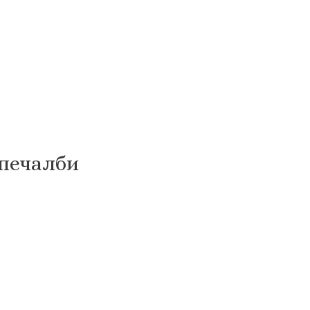
 печалби