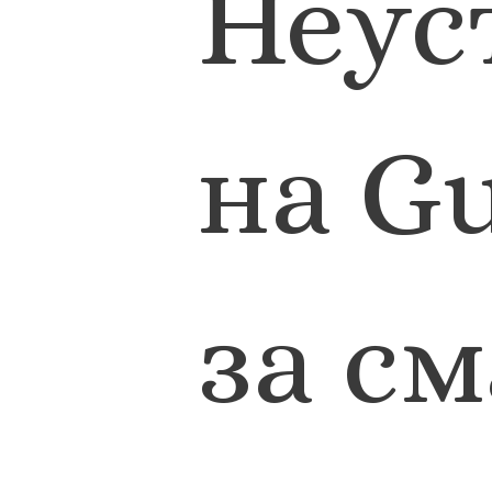
Неус
на G
за с