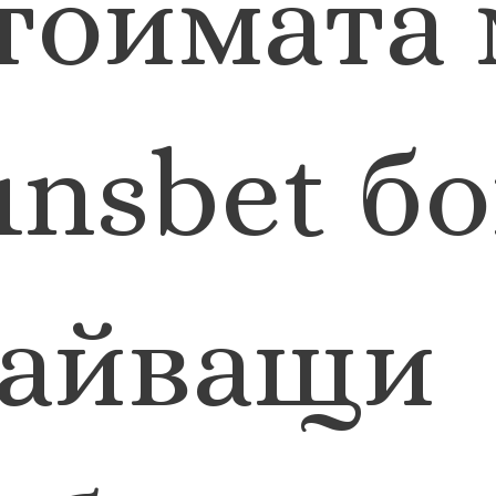
тоимата
unsbet б
майващи