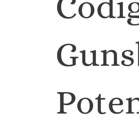
Códi
Guns
Poten