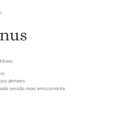
!
ônus
táveis:
or.
io dinheiro.
ada sessão mais emocionante.