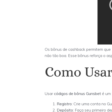
Os bônus de cashback permitem que v
não tão boa. Esse bônus reforça o as
Como Usar
Usar
códigos de bônus Gunsbet
é um p
Registro:
Crie uma conta no Gun
Depósito:
Faça seu primeiro de