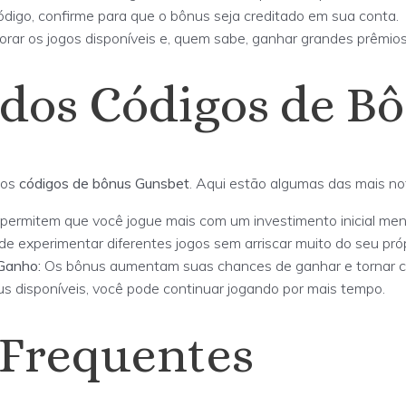
ódigo, confirme para que o bônus seja creditado em sua conta.
lorar os jogos disponíveis e, quem sabe, ganhar grandes prêmios
dos Códigos de B
 os
códigos de bônus Gunsbet
. Aqui estão algumas das mais no
ermitem que você jogue mais com um investimento inicial men
e experimentar diferentes jogos sem arriscar muito do seu própr
Ganho:
Os bônus aumentam suas chances de ganhar e tornar c
 disponíveis, você pode continuar jogando por mais tempo.
 Frequentes