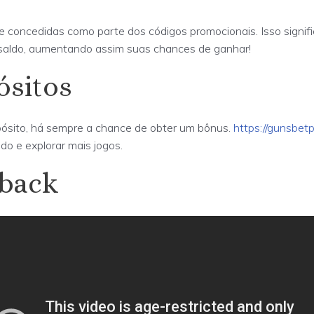
 concedidas como parte dos códigos promocionais. Isso signifi
 saldo, aumentando assim suas chances de ganhar!
sitos
ósito, há sempre a chance de obter um bônus.
https://gunsbet
do e explorar mais jogos.
back