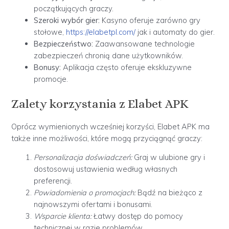
początkujących graczy.
Szeroki wybór gier:
Kasyno oferuje zarówno gry
stołowe,
https://elabetpl.com/
jak i automaty do gier.
Bezpieczeństwo:
Zaawansowane technologie
zabezpieczeń chronią dane użytkowników.
Bonusy:
Aplikacja często oferuje ekskluzywne
promocje.
Zalety korzystania z Elabet APK
Oprócz wymienionych wcześniej korzyści, Elabet APK ma
także inne możliwości, które mogą przyciągnąć graczy:
Personalizacja doświadczeń:
Graj w ulubione gry i
dostosowuj ustawienia według własnych
preferencji.
Powiadomienia o promocjach:
Bądź na bieżąco z
najnowszymi ofertami i bonusami.
Wsparcie klienta:
Łatwy dostęp do pomocy
technicznej w razie problemów.