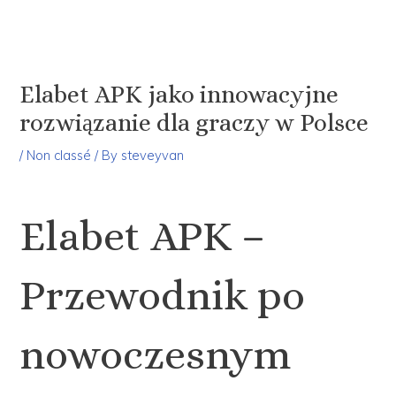
Skip
to
Post
content
navigation
Elabet APK jako innowacyjne
rozwiązanie dla graczy w Polsce
/
Non classé
/ By
steveyvan
Elabet APK –
Przewodnik po
nowoczesnym