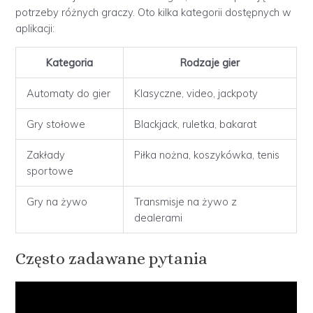
potrzeby różnych graczy. Oto kilka kategorii dostępnych w
aplikacji:
Kategoria
Rodzaje gier
Automaty do gier
Klasyczne, video, jackpoty
Gry stołowe
Blackjack, ruletka, bakarat
Zakłady
Piłka nożna, koszykówka, tenis
sportowe
Gry na żywo
Transmisje na żywo z
dealerami
Często zadawane pytania