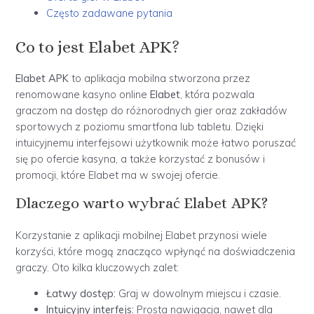
Często zadawane pytania
Co to jest Elabet APK?
Elabet APK
to aplikacja mobilna stworzona przez
renomowane kasyno online
Elabet
, która pozwala
graczom na dostęp do różnorodnych gier oraz zakładów
sportowych z poziomu smartfona lub tabletu. Dzięki
intuicyjnemu interfejsowi użytkownik może łatwo poruszać
się po ofercie kasyna, a także korzystać z bonusów i
promocji, które Elabet ma w swojej ofercie.
Dlaczego warto wybrać Elabet APK?
Korzystanie z aplikacji mobilnej Elabet przynosi wiele
korzyści, które mogą znacząco wpłynąć na doświadczenia
graczy. Oto kilka kluczowych zalet:
Łatwy dostęp:
Graj w dowolnym miejscu i czasie.
Intuicyjny interfejs:
Prosta nawigacja, nawet dla