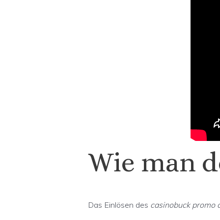
Wie man d
Das Einlösen des
casinobuck promo 