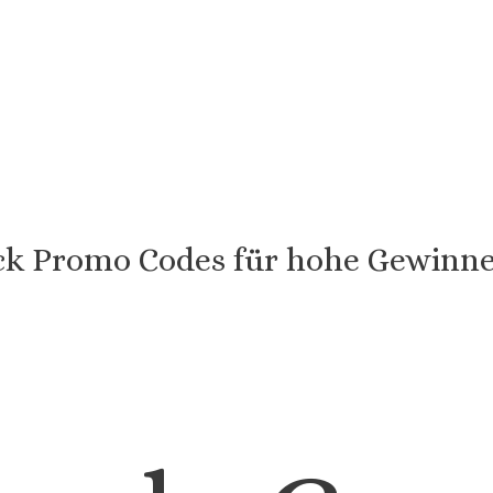
ck Promo Codes für hohe Gewinn