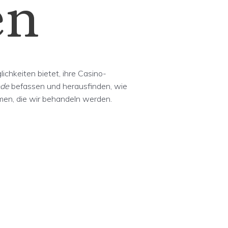
en
lichkeiten bietet, ihre Casino-
ode
befassen und herausfinden, wie
emen, die wir behandeln werden.