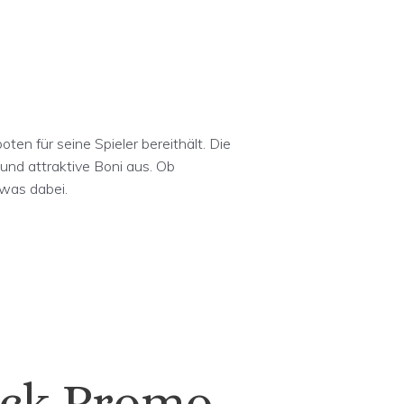
en für seine Spieler bereithält. Die
 und attraktive Boni aus. Ob
twas dabei.
uck Promo