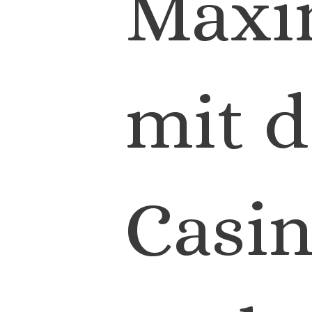
Maxi
mit 
Casi