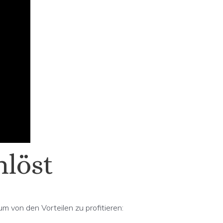
löst
um von den Vorteilen zu profitieren: