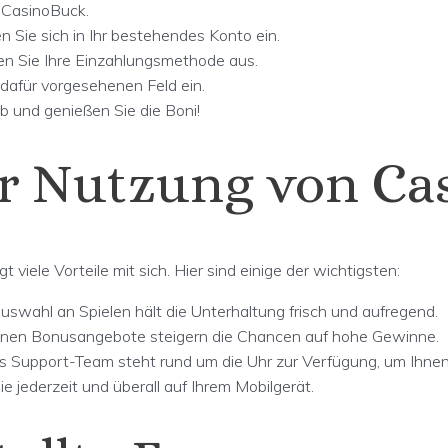
 CasinoBuck.
en Sie sich in Ihr bestehendes Konto ein.
n Sie Ihre Einzahlungsmethode aus.
afür vorgesehenen Feld ein.
b und genießen Sie die Boni!
er Nutzung von C
viele Vorteile mit sich. Hier sind einige der wichtigsten:
Auswahl an Spielen hält die Unterhaltung frisch und aufregend.
enen Bonusangebote steigern die Chancen auf hohe Gewinne.
s Support-Team steht rund um die Uhr zur Verfügung, um Ihnen 
ie jederzeit und überall auf Ihrem Mobilgerät.