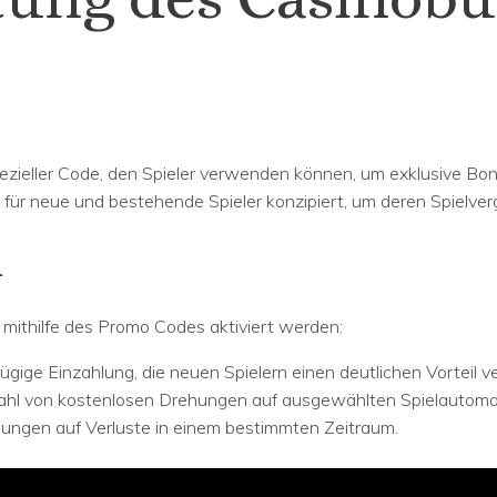
pezieller Code, den Spieler verwenden können, um exklusive Bon
l für neue und bestehende Spieler konzipiert, um deren Spielve
i
mithilfe des Promo Codes aktiviert werden:
gige Einzahlung, die neuen Spielern einen deutlichen Vorteil ve
hl von kostenlosen Drehungen auf ausgewählten Spielautoma
ungen auf Verluste in einem bestimmten Zeitraum.