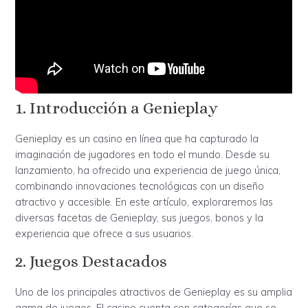
1. Introducción a Genieplay
Genieplay es un casino en línea que ha capturado la
imaginación de jugadores en todo el mundo. Desde su
lanzamiento, ha ofrecido una experiencia de juego única,
combinando innovaciones tecnológicas con un diseño
atractivo y accesible. En este artículo, exploraremos las
diversas facetas de Genieplay, sus juegos, bonos y la
experiencia que ofrece a sus usuarios.
2. Juegos Destacados
Uno de los principales atractivos de Genieplay es su amplia
gama de juegos. El casino cuenta con categorías que se