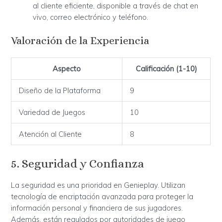
al cliente eficiente, disponible a través de chat en
vivo, correo electrónico y teléfono.
Valoración de la Experiencia
Aspecto
Calificación (1-10)
Diseño de la Plataforma
9
Variedad de Juegos
10
Atención al Cliente
8
5. Seguridad y Confianza
La seguridad es una prioridad en Genieplay. Utilizan
tecnología de encriptación avanzada para proteger la
información personal y financiera de sus jugadores.
Además, están regulados por autoridades de juego