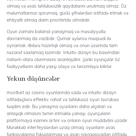
olmaq və əsas təhlükəsizlik qaydalarını unutmaq olmaz. Öz
məlumatlarınızı qorumaq, güclü şifrələrdən istifadə etmək və
ehtiyatlı olmaq daim prioritetdə olmalıdır.
Oyun zamanı balanslı yanaşmaq və məsuliyyətlə
davranmaq da vacibdir. Qumar əyləncə məqsədi ilə
oynamalı, itkilərə hazırlıqlı olmaq və onun üzərində tam
nəzarət saxlamaq lazımdır. İntuitiv dizayn bu baxımdan
risklərin idarə olunmasını asanlaşdırır, çünki oyunçular öz
fəaliyyətlərini daha yaxşı izləyə və tənzimləyə bilirlər.
Yekun düşüncələr
mostbet az casino oyunlarında sadə və intuitiv dizayn
istifadəçilərə effektiv, rahat və təhlükəsiz oyun təcrübəsi
təqdim edir. Bu yanaşma oyunların daha əlçatan və
anlaşıqlı olmasını təmin etməklə yanaşı, oyunçuların
platformaya inamını artırır və onların oyun müddətini uzadır.
Mürəkkəb interfeyslərdən uzaq olmaq, oyunların əsas
funksiyalarına fokuslanmaq və asan naviqasiyadan istifadə