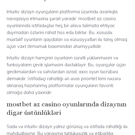
Intuitiv dizayn oyunçuların platforma üzərində asanlıqla
naviqasiya etməsinə şərait yaradır. mostbet az casino
oyunlarında istifadəçilər heç bir əlavə təlimata ehtiyac
duymadan özlərini rahat hiss edə bilirlər. Bu, xüsusilə,
müxtəlif oyunların qaydaları və xüsusiyyətləri ilə tanış olmaq
üçün vaxt itirməmək baxımından əhəmiyyətlidir.
Intuitiv dizayn həmçinin oyunların sürətli yüklənməsini və
funksiyaların çevik işləməsini dəstəkləyir. Bu, oyunçular üçün
gecikmələrdən və səhvlərdən azad, axıcı oyun təcrübəsi
deməkdir. İstifadəçi rahatlığı ən əsas prioritet kimi nəzərə
alınaraq hazırlanmış platformalar oyunçuların favoriti
olmağa daha yaxındır.
mostbet az casino oyunlarında dizaynın
digər üstünlükləri
Sadə və intuitiv dizayn yalnız görünüş və istifadə rahatlığı ilə
məhdudlaşmır. Bu yanaşma təhlükəsizlik və etibarlılıq