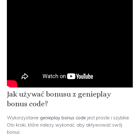
Jak używać bonusu z genieplay
bonus code?
Wykorzystanie
genieplay bonus code
jest proste i szybkie.
Oto kroki, które należy wykonać, aby aktywować swój
bonus: