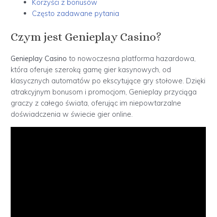
Korzyści z bonusów
Często zadawane pytania
Czym jest Genieplay Casino?
Genieplay Casino
to nowoczesna platforma hazardowa,
która oferuje szeroką gamę gier kasynowych, od
klasycznych automatów po ekscytujące gry stołowe. Dzięki
atrakcyjnym bonusom i promocjom, Genieplay przyciąga
graczy z całego świata, oferując im niepowtarzalne
doświadczenia w świecie gier online.