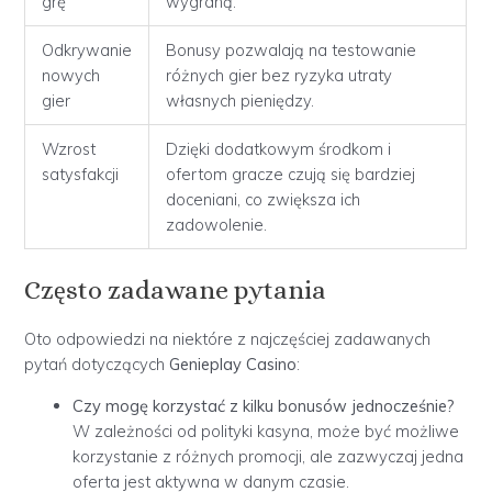
grę
wygraną.
Odkrywanie
Bonusy pozwalają na testowanie
nowych
różnych gier bez ryzyka utraty
gier
własnych pieniędzy.
Wzrost
Dzięki dodatkowym środkom i
satysfakcji
ofertom gracze czują się bardziej
doceniani, co zwiększa ich
zadowolenie.
Często zadawane pytania
Oto odpowiedzi na niektóre z najczęściej zadawanych
pytań dotyczących
Genieplay Casino
:
Czy mogę korzystać z kilku bonusów jednocześnie?
W zależności od polityki kasyna, może być możliwe
korzystanie z różnych promocji, ale zazwyczaj jedna
oferta jest aktywna w danym czasie.