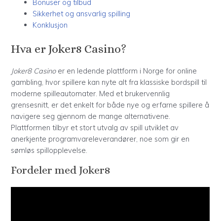
Bonuser og tilbud
Sikkerhet og ansvarlig spilling
Konklusjon
Hva er Joker8 Casino?
Joker8 Casino
er en ledende plattform i Norge for online
gambling, hvor spillere kan nyte alt fra klassiske bordspill til
moderne spilleautomater. Med et brukervennlig
grensesnitt, er det enkelt for både nye og erfarne spillere å
navigere seg gjennom de mange alternativene.
Plattformen tilbyr et stort utvalg av spill utviklet av
anerkjente programvareleverandører, noe som gir en
sømløs spillopplevelse.
Fordeler med Joker8