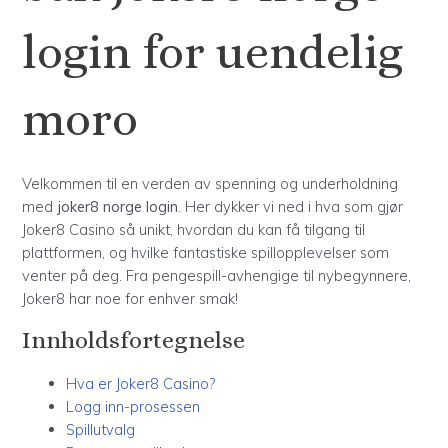
login for uendelig
moro
Velkommen til en verden av spenning og underholdning
med
joker8 norge login
. Her dykker vi ned i hva som gjør
Joker8 Casino så unikt, hvordan du kan få tilgang til
plattformen, og hvilke fantastiske spillopplevelser som
venter på deg. Fra pengespill-avhengige til nybegynnere,
Joker8 har noe for enhver smak!
Innholdsfortegnelse
Hva er Joker8 Casino?
Logg inn-prosessen
Spillutvalg