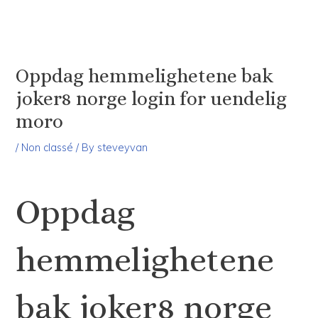
Skip
to
Post
content
navigation
Oppdag hemmelighetene bak
joker8 norge login for uendelig
moro
/
Non classé
/ By
steveyvan
Oppdag
hemmelighetene
bak joker8 norge