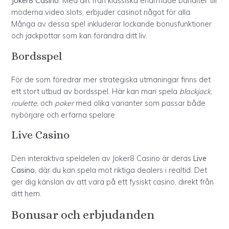
Joker8 Casino
. Med allt från klassiska enarmade banditer till
moderna video slots, erbjuder casinot något för alla.
Många av dessa spel inkluderar lockande bonusfunktioner
och jackpottar som kan förändra ditt liv.
Bordsspel
För de som föredrar mer strategiska utmaningar finns det
ett stort utbud av bordsspel. Här kan man spela
blackjack
,
roulette
, och
poker
med olika varianter som passar både
nybörjare och erfarna spelare.
Live Casino
Den interaktiva speldelen av Joker8 Casino är deras
Live
Casino
, där du kan spela mot riktiga dealers i realtid. Det
ger dig känslan av att vara på ett fysiskt casino, direkt från
ditt hem.
Bonusar och erbjudanden