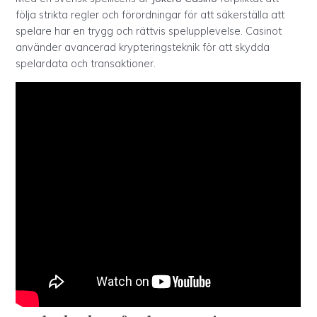
följa strikta regler och förordningar för att säkerställa att
spelare har en trygg och rättvis spelupplevelse. Casinot
använder avancerad krypteringsteknik för att skydda
spelardata och transaktioner.