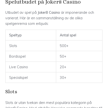
Spelutbudet på Joker8 Casino
Utbudet av spel på
Joker8 Casino
är imponerande och
varierat. Här är en sammanställning av de olika
spelgenrerna som erbjuds:
Speltyp
Antal spel
Slots
500+
Bordsspel
50+
Live Casino
20+
Specialspel
30+
Slots
Slots är utan tvekan den mest populära kategorin på