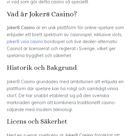
vi vad som gör detta casino så speciellt.
Vad är Joker8 Casino?
Joker8 Casino
är en unik plattform för online-spelare som
erbjuder ett brett spektrum av casinospel, inklusive slots,
joker8 visa casino
bordsspel och live dealer-alternativ.
Casinot är licensierat och reglerat i Sverige, vilket ger
spelarna trygghet och säkerhet.
Historik och Bakgrund
Joker8 Casino grundades med ambitionen att erbjuda en
plattform där spelare kan ha roligt och samtidigt vinna
stort. De har snabbt etablerat sig på den svenska
marknaden genom att kombinera traditionellt casino-
säljande med modern teknologi.
Licens och Säkerhet
Med en svensk spellicens är
Joker8 Casino
förpliktat att