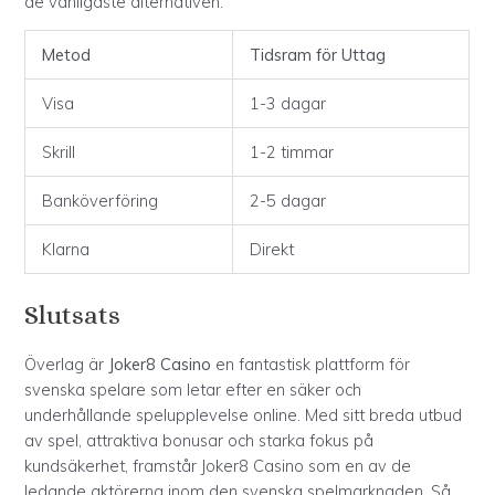
de vanligaste alternativen:
Metod
Tidsram för Uttag
Visa
1-3 dagar
Skrill
1-2 timmar
Banköverföring
2-5 dagar
Klarna
Direkt
Slutsats
Överlag är
Joker8 Casino
en fantastisk plattform för
svenska spelare som letar efter en säker och
underhållande spelupplevelse online. Med sitt breda utbud
av spel, attraktiva bonusar och starka fokus på
kundsäkerhet, framstår Joker8 Casino som en av de
ledande aktörerna inom den svenska spelmarknaden. Så