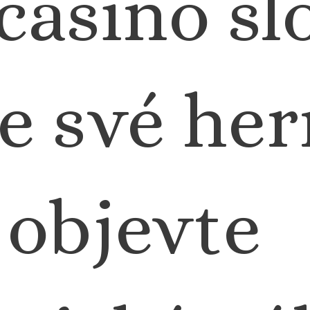
casino sl
e své her
 objevte