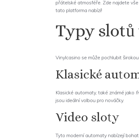
přátelské atmosféře. Zde najdete vše
tato platforma nabízí!
Typy slotů
Vinylcasino se může pochlubit širokou 
Klasické auto
Klasické automaty, také známé jako
f
jsou ideální volbou pro nováčky.
Video sloty
Tyto moderní automaty nabízejí bohato