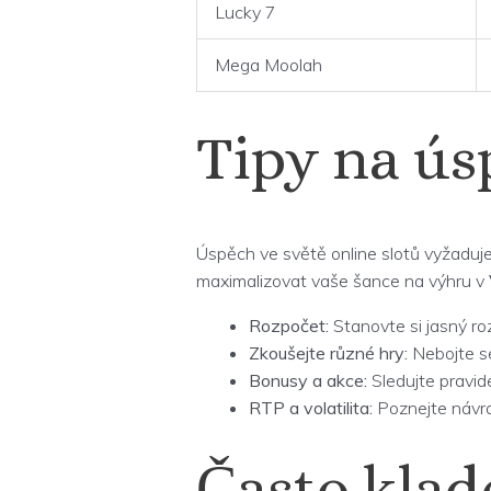
Lucky 7
Mega Moolah
Tipy na ús
Úspěch ve světě online slotů vyžaduje 
maximalizovat vaše šance na výhru v
Rozpočet:
Stanovte si jasný roz
Zkoušejte různé hry:
Nebojte se
Bonusy a akce:
Sledujte pravid
RTP a volatilita:
Poznejte návratn
Často klad