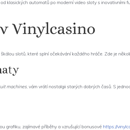
 od klasických automatů po moderní video sloty s inovativními
 v Vinylcasino
škálou slotů, které splní očekávání každého hráče. Zde je několik
maty
ruit machines
, vám vrátí nostalgii starých dobrých časů. S jedn
u grafiku, zajímavé příběhy a vzrušující bonusové
https://viny