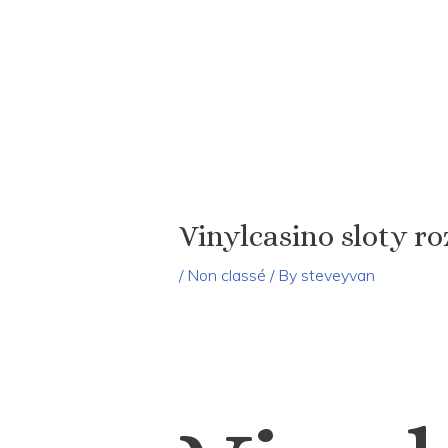
Skip
to
content
Post
navigation
Vinylcasino sloty r
/
Non classé
/ By
steveyvan