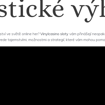
stické vý
ství ve světě online her?
Vinylcasino sloty
vám přinášejí neopak
ede tajemstvími, možnostmi a strategií, které vám mohou pomoc