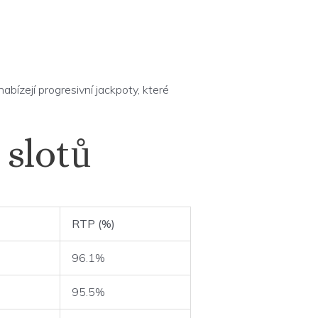
abízejí progresivní jackpoty, které
slotů
RTP (%)
96.1%
95.5%