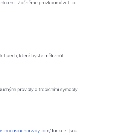
 funkcemi. Začněme prozkoumávat, co
 tipech, které byste měli znát:
oduchými pravidly a tradičními symboly
lcasinocasinonorway.com/
funkce. Jsou