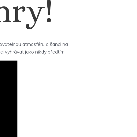
hry!
ovatelnou atmosféru a šanci na
i vyhrávat jako nikdy předtím.