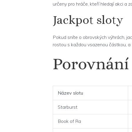
určeny pro hráče, kteří hledají akci a 
Jackpot sloty
Pokud sníte o obrovských výhrách, jack
rostou s každou vsazenou částkou, a 
Porovnání 
Název slotu
Starburst
Book of Ra