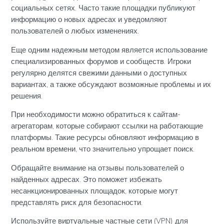
социальных сетях. Часто такие площадки публикуют
информацию о новых адресах и уведомляют
пользователей о любых изменениях.
Еще одним надежным методом является использование
специализированных форумов и сообществ. Игроки
регулярно делятся свежими данными о доступных
вариантах, а также обсуждают возможные проблемы и их
решения.
При необходимости можно обратиться к сайтам-
агрегаторам, которые собирают ссылки на работающие
платформы. Такие ресурсы обновляют информацию в
реальном времени, что значительно упрощает поиск.
Обращайте внимание на отзывы пользователей о
найденных адресах. Это поможет избежать
несанкционированных площадок, которые могут
представлять риск для безопасности.
Используйте виртуальные частные сети (VPN) для