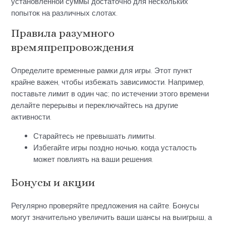
установленной суммы достаточно для нескольких
попыток на различных слотах.
Правила разумного
времяпрепровождения
Определите временные рамки для игры. Этот пункт
крайне важен, чтобы избежать зависимости. Например,
поставьте лимит в один час; по истечении этого времени
делайте перерывы и переключайтесь на другие
активности.
Старайтесь не превышать лимиты.
Избегайте игры поздно ночью, когда усталость
может повлиять на ваши решения.
Бонусы и акции
Регулярно проверяйте предложения на сайте. Бонусы
могут значительно увеличить ваши шансы на выигрыш, а