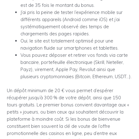
est de 35 fois le montant du bonus.
J’ai pris la peine de tester l’expérience mobile sur
différents appareils (Android comme iOS) et j’ai
systématiquement observé des temps de
chargements des pages rapides.
Oui, le site est totalement optimisé pour une
navigation fluide sur smartphones et tablettes.
Vous pouvez déposer et retirer vos fonds via carte
bancaire, portefeuille électronique (Skrill, Neteller,
Payz), virement, Apple Pay, Revolut ainsi que
plusieurs cryptomonnaies (Bitcoin, Ethereum, USDT…).
Un dépôt minimum de 20 € vous permet d’espérer
récupérer jusqu’à 300 % de votre dépôt, ainsi que 150
tours gratuits. Le premier bonus convient davantage aux «
petits » joueurs, ou bien ceux qui souhaitent découvrir la
plateforme à moindre coût. Si les bonus de bienvenue
constituent bien souvent la clé de voute de l’offre
promotionnelle des casinos en ligne, peu d’entre eux