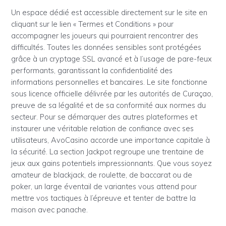
Un espace dédié est accessible directement sur le site en
cliquant sur le lien « Termes et Conditions » pour
accompagner les joueurs qui pourraient rencontrer des
difficultés. Toutes les données sensibles sont protégées
grâce à un cryptage SSL avancé et à l’usage de pare-feux
performants, garantissant la confidentialité des
informations personnelles et bancaires. Le site fonctionne
sous licence officielle délivrée par les autorités de Curaçao,
preuve de sa légalité et de sa conformité aux normes du
secteur. Pour se démarquer des autres plateformes et
instaurer une véritable relation de confiance avec ses
utilisateurs, AvoCasino accorde une importance capitale à
la sécurité. La section Jackpot regroupe une trentaine de
jeux aux gains potentiels impressionnants. Que vous soyez
amateur de blackjack, de roulette, de baccarat ou de
poker, un large éventail de variantes vous attend pour
mettre vos tactiques à l’épreuve et tenter de battre la
maison avec panache.