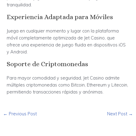
tranquilidad.
Experiencia Adaptada para Móviles
Juega en cualquier momento y lugar con la plataforma
móvil completamente optimizada de Jet Casino, que
ofrece una experiencia de juego fluida en dispositivos iOS
y Android.
Soporte de Criptomonedas
Para mayor comodidad y seguridad, Jet Casino admite
múltiples criptomonedas como Bitcoin, Ethereum y Litecoin,
permitiendo transacciones rápidas y anónimas.
←
Previous Post
Next Post
→