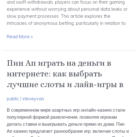
and swift withdrawals, players can focus on their gaming
experience without worrying about personal data leaks or
slow payment processes. This article explores the
intricacies of anonymous betting, particularly in relation to
Read More »
Пин
Пин Ап играть на деньги в
Ап
интернете: как выбрать
играть
на
лучшие слоты и лайв-игры в
деньги
в
public
/
steveyvan
интернете:
В современном мире азартных игр онлайн-казино стали
как
популярной формой развлечения, позволяя игрокам
выбрать
делать ставки и выигрывать деньги прямо из дома. Пин
лучшие
Ап казино предлагает разнообразие игр, включая слоты и
слоты