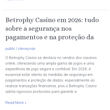
Betrophy
Betrophy Casino em 2026: tudo
Casino
sobre a segurança nos
em
2026:
pagamentos e na proteção da
tudo
sobre
public
/
steveyvan
a
O Betrophy Casino se destaca no cenário dos cassinos
segurança
online, oferecendo uma ampla gama de jogos e uma
nos
experiência de jogo segura e confiável. Em 2026, é
pagamentos
essencial estar atento às medidas de segurança em
e
pagamentos e proteção de dados, especialmente ao
na
realizar transações financeiras, pois o Betrophy Casino
proteção
adota rigorosos protocolos para garantir a
da
Read More »