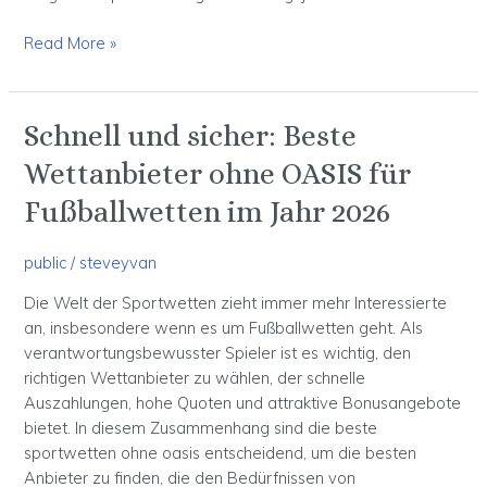
Read More »
Schnell
Schnell und sicher: Beste
und
Wettanbieter ohne OASIS für
sicher:
Beste
Fußballwetten im Jahr 2026
Wettanbieter
ohne
public
/
steveyvan
OASIS
Die Welt der Sportwetten zieht immer mehr Interessierte
für
an, insbesondere wenn es um Fußballwetten geht. Als
Fußballwetten
verantwortungsbewusster Spieler ist es wichtig, den
im
richtigen Wettanbieter zu wählen, der schnelle
Jahr
Auszahlungen, hohe Quoten und attraktive Bonusangebote
2026
bietet. In diesem Zusammenhang sind die beste
sportwetten ohne oasis entscheidend, um die besten
Anbieter zu finden, die den Bedürfnissen von