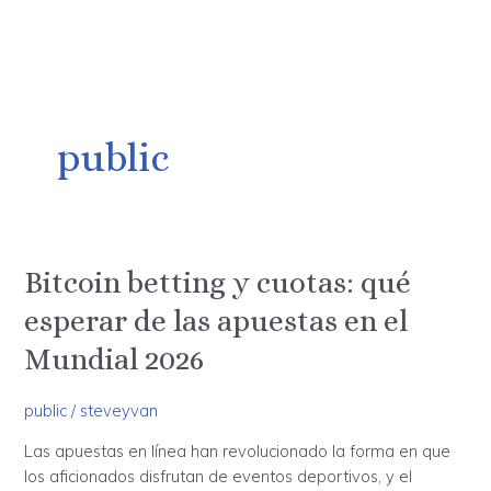
Skip
to
Post
content
pagination
public
Bitcoin
Bitcoin betting y cuotas: qué
betting
esperar de las apuestas en el
y
cuotas:
Mundial 2026
qué
esperar
public
/
steveyvan
de
Las apuestas en línea han revolucionado la forma en que
las
los aficionados disfrutan de eventos deportivos, y el
apuestas