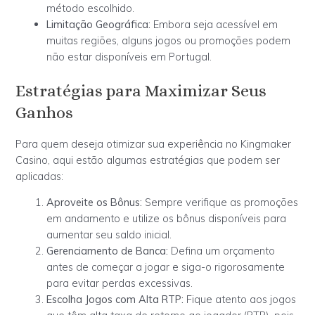
método escolhido.
Limitação Geográfica:
Embora seja acessível em
muitas regiões, alguns jogos ou promoções podem
não estar disponíveis em Portugal.
Estratégias para Maximizar Seus
Ganhos
Para quem deseja otimizar sua experiência no Kingmaker
Casino, aqui estão algumas estratégias que podem ser
aplicadas:
Aproveite os Bônus:
Sempre verifique as promoções
em andamento e utilize os bônus disponíveis para
aumentar seu saldo inicial.
Gerenciamento de Banca:
Defina um orçamento
antes de começar a jogar e siga-o rigorosamente
para evitar perdas excessivas.
Escolha Jogos com Alta RTP:
Fique atento aos jogos