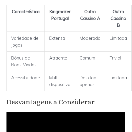
Característica
Kingmaker
Outro
Outro
Portugal
Cassino A
Cassino
B
Variedade de
Extensa
Moderada
Limitada
Jogos
Bônus de
Atraente
Comum
Trivial
Boas-Vindas
Acessibilidade
Multi-
Desktop
Limitada
dispositivo
apenas
Desvantagens a Considerar