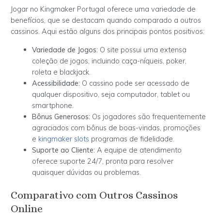
Jogar no Kingmaker Portugal oferece uma variedade de
benefícios, que se destacam quando comparado a outros
cassinos. Aqui estão alguns dos principais pontos positivos:
Variedade de Jogos:
O site possui uma extensa
coleção de jogos, incluindo caça-níqueis, poker,
roleta e blackjack.
Acessibilidade:
O cassino pode ser acessado de
qualquer dispositivo, seja computador, tablet ou
smartphone.
Bônus Generosos:
Os jogadores são frequentemente
agraciados com bônus de boas-vindas, promoções
e
kingmaker slots
programas de fidelidade.
Suporte ao Cliente:
A equipe de atendimento
oferece suporte 24/7, pronta para resolver
quaisquer dúvidas ou problemas.
Comparativo com Outros Cassinos
Online