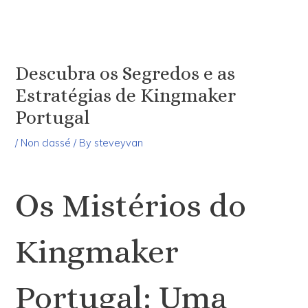
Skip
to
Post
content
navigation
Descubra os Segredos e as
Estratégias de Kingmaker
Portugal
/
Non classé
/ By
steveyvan
Os Mistérios do
Kingmaker
Portugal: Uma