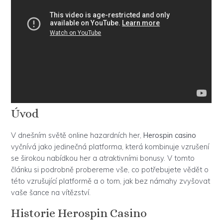
Úvod
V dnešním světě online hazardních her,
Herospin casino
vyčnívá jako jedinečná platforma, která kombinuje vzrušení
se širokou nabídkou her a atraktivními bonusy. V tomto
článku si podrobně probereme vše, co potřebujete vědět o
této vzrušující platformě a o tom, jak bez námahy zvyšovat
vaše šance na vítězství.
Historie Herospin Casino