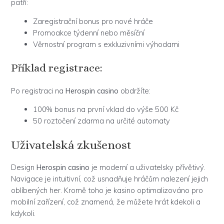
patří:
Zaregistrační bonus pro nové hráče
Promoakce týdenní nebo měsíční
Věrnostní program s exkluzivními výhodami
Příklad registrace:
Po registraci na
Herospin casino
obdržíte:
100% bonus na první vklad do výše 500 Kč
50 roztočení zdarma na určité automaty
Uživatelská zkušenost
Design
Herospin casino
je moderní a uživatelsky přívětivý.
Navigace je intuitivní, což usnadňuje hráčům nalezení jejich
oblíbených her. Kromě toho je kasino optimalizováno pro
mobilní zařízení, což znamená, že můžete hrát kdekoli a
kdykoli.