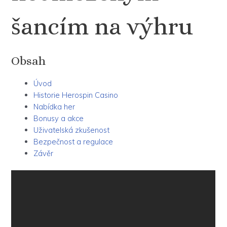
šancím na výhru
Obsah
Úvod
Historie Herospin Casino
Nabídka her
Bonusy a akce
Uživatelská zkušenost
Bezpečnost a regulace
Závěr