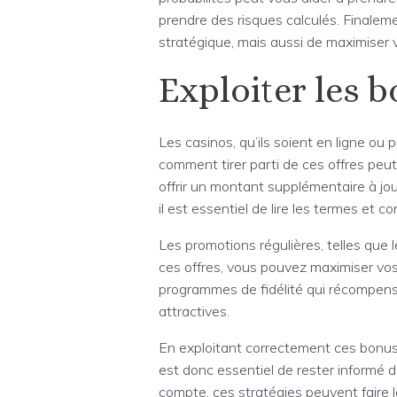
prendre des risques calculés. Finalem
stratégique, mais aussi de maximiser v
Exploiter les 
Les casinos, qu’ils soient en ligne o
comment tirer parti de ces offres pe
offrir un montant supplémentaire à jo
il est essentiel de lire les termes et c
Les promotions régulières, telles que 
ces offres, vous pouvez maximiser vo
programmes de fidélité qui récompens
attractives.
En exploitant correctement ces bonus 
est donc essentiel de rester informé 
compte, ces stratégies peuvent faire l