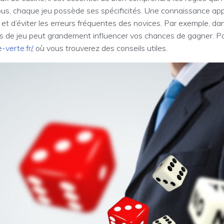
sous, chaque jeu possède ses spécificités. Une connaissance ap
et d’éviter les erreurs fréquentes des novices. Par exemple, dans
ies de jeu peut grandement influencer vos chances de gagner. P
verte.fr/
, où vous trouverez des conseils utiles.