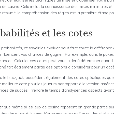
 de casino. Cela inclut la connaissance des mises minimales et 
 En résumé, la compréhension des règles est la première étape p
babilités et les cotes
probabilités, et savoir les évaluer peut faire toute la différen
 influencent vos chances de gagner. Par exemple, dans le poker,
lances. Calculer ces cotes peut vous aider à déterminer quand i
tané fait également partie des options à considérer pour un acc
 ou le blackjack, possèdent également des cotes spécifiques qu
meilleure cote pour les joueurs par rapport à la version américa
ances de succès. Prendre le temps d’analyser ces aspects avan
eler que même si les jeux de casino reposent en grande partie s
 des décisions éclairées. Par exemple, en maîtrisant les statisti