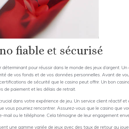
no fiable et sécurisé
ur déterminant pour réussir dans le monde des jeux d’argent. Un c
rité de vos fonds et de vos données personnelles. Avant de vous i
s certifications de sécurité que le casino peut offrir. Un bon cas
de paiement et les délais de retrait.
 crucial dans votre expérience de jeu. Un service client réactif e
 vous pourriez rencontrer. Assurez-vous que le casino que vous
’e-mail ou le téléphone. Cela témoigne de leur engagement enver
oposent une gamme variée de jeux avec des taux de retour au jo