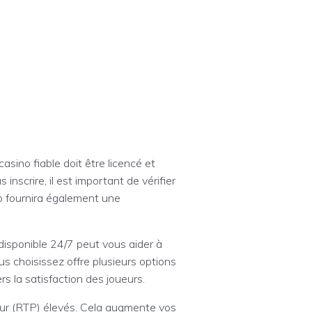
asino fiable doit être licencé et
nscrire, il est important de vérifier
ino fournira également une
t disponible 24/7 peut vous aider à
 choisissez offre plusieurs options
s la satisfaction des joueurs.
ueur (RTP) élevés. Cela augmente vos