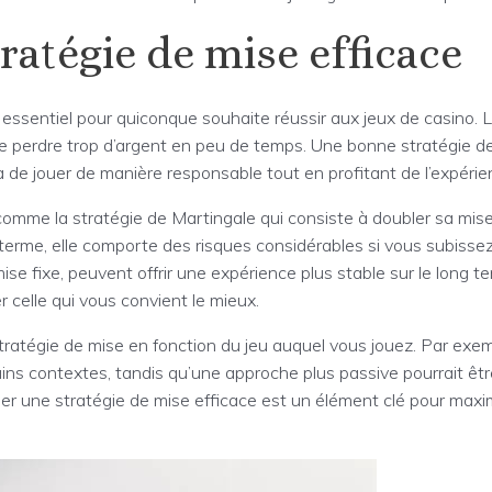
ratégie de mise efficace
ssentiel pour quiconque souhaite réussir aux jeux de casino. La
e perdre trop d’argent en peu de temps. Une bonne stratégie de 
ra de jouer de manière responsable tout en profitant de l’expérie
 comme la stratégie de Martingale qui consiste à doubler sa mis
erme, elle comporte des risques considérables si vous subissez 
se fixe, peuvent offrir une expérience plus stable sur le long te
 celle qui vous convient le mieux.
e stratégie de mise en fonction du jeu auquel vous jouez. Par exe
ins contextes, tandis qu’une approche plus passive pourrait êt
per une stratégie de mise efficace est un élément clé pour maxim