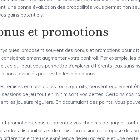
ent, une bonne évaluation des probabilités vous permet non se
os gains potentiels.
bonus et promotions
u physiques, proposent souvent des bonus et promotions pour att
ut considérablement augmenter votre bankroll. Par exemple, le
uer, ce qui peut vous permettre d’explorer différents jeux sans 
onditions associés pour éviter les déceptions.
les remises en cash ou les tours gratuits, peuvent également êt
s sessions de jeu tout en minimisant vos pertes. Certains casi
ent les joueurs réguliers. En accumulant des points, vous pou
et promotions, vous augmentez vos chances de gagner tout en ré
des offres disponibles et de choisir un casino qui propose des 
a différence entre une expérience de jeu agréable et une perte r