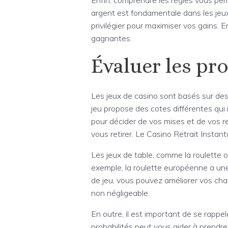
argent est fondamentale dans les jeux
privilégier pour maximiser vos gains.
gagnantes.
Évaluer les pro
Les jeux de casino sont basés sur des 
jeu propose des cotes différentes qui
pour décider de vos mises et de vos re
vous retirer. Le Casino Retrait Instan
Les jeux de table, comme la roulette
exemple, la roulette européenne a une 
de jeu, vous pouvez améliorer vos ch
non négligeable.
En outre, il est important de se rapp
probabilités peut vous aider à prendre