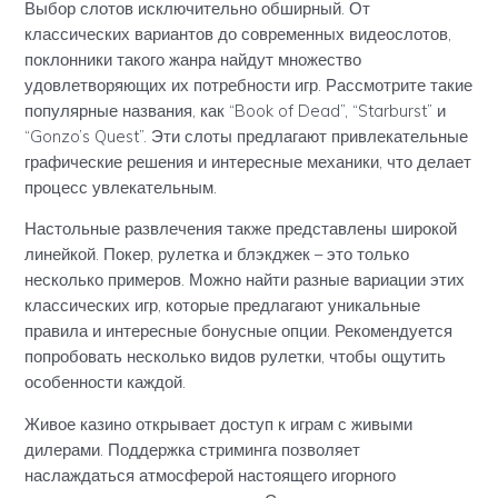
Выбор слотов исключительно обширный. От
классических вариантов до современных видеослотов,
поклонники такого жанра найдут множество
удовлетворяющих их потребности игр. Рассмотрите такие
популярные названия, как “Book of Dead”, “Starburst” и
“Gonzo’s Quest”. Эти слоты предлагают привлекательные
графические решения и интересные механики, что делает
процесс увлекательным.
Настольные развлечения также представлены широкой
линейкой. Покер, рулетка и блэкджек – это только
несколько примеров. Можно найти разные вариации этих
классических игр, которые предлагают уникальные
правила и интересные бонусные опции. Рекомендуется
попробовать несколько видов рулетки, чтобы ощутить
особенности каждой.
Живое казино открывает доступ к играм с живыми
дилерами. Поддержка стриминга позволяет
наслаждаться атмосферой настоящего игорного