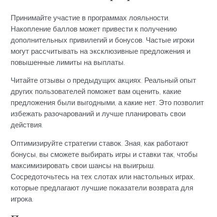
Принимайте участие в программах лояльности.
Накопление баллов может привести к получению
дополнительных привилегий и бонусов. Частые игроки
могут рассчитывать на эксклюзивные предложения и
повышенные лимиты на выплаты.
Читайте отзывы о предыдущих акциях. Реальный опыт
других пользователей поможет вам оценить, какие
предложения были выгодными, а какие нет. Это позволит
избежать разочарований и лучше планировать свои
действия.
Оптимизируйте стратегии ставок. Зная, как работают
бонусы, вы сможете выбирать игры и ставки так, чтобы
максимизировать свои шансы на выигрыш.
Сосредоточьтесь на тех слотах или настольных играх,
которые предлагают лучшие показатели возврата для
игрока.