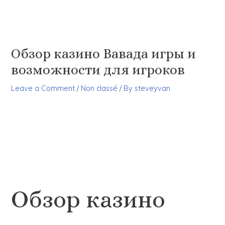
Skip
to
Post
content
navigation
Обзор казино Вавада игры и
возможности для игроков
Leave a Comment
/
Non classé
/ By
steveyvan
Обзор казино