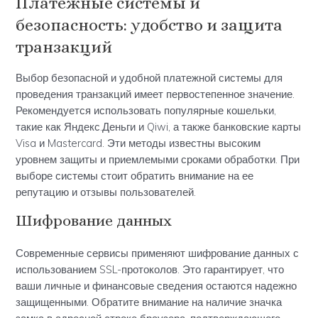
Платежные системы и
безопасность: удобство и защита
транзакций
Выбор безопасной и удобной платежной системы для
проведения транзакций имеет первостепенное значение.
Рекомендуется использовать популярные кошельки,
такие как Яндекс.Деньги и Qiwi, а также банковские карты
Visa и Mastercard. Эти методы известны высоким
уровнем защиты и приемлемыми сроками обработки. При
выборе системы стоит обратить внимание на ее
репутацию и отзывы пользователей.
Шифрование данных
Современные сервисы применяют шифрование данных с
использованием SSL-протоколов. Это гарантирует, что
ваши личные и финансовые сведения остаются надежно
защищенными. Обратите внимание на наличие значка