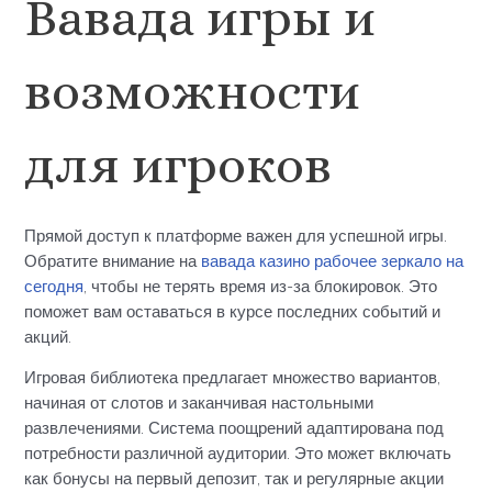
Вавада игры и
возможности
для игроков
Прямой доступ к платформе важен для успешной игры.
Обратите внимание на
вавада казино рабочее зеркало на
сегодня
, чтобы не терять время из-за блокировок. Это
поможет вам оставаться в курсе последних событий и
акций.
Игровая библиотека предлагает множество вариантов,
начиная от слотов и заканчивая настольными
развлечениями. Система поощрений адаптирована под
потребности различной аудитории. Это может включать
как бонусы на первый депозит, так и регулярные акции