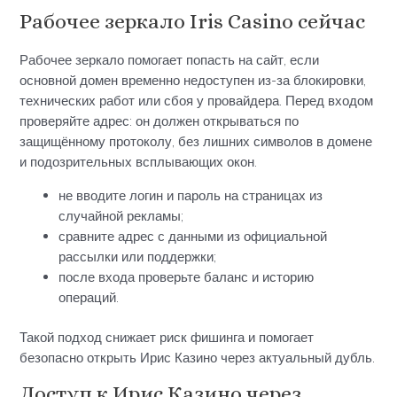
Рабочее зеркало Iris Casino сейчас
Рабочее зеркало помогает попасть на сайт, если
основной домен временно недоступен из-за блокировки,
технических работ или сбоя у провайдера. Перед входом
проверяйте адрес: он должен открываться по
защищённому протоколу, без лишних символов в домене
и подозрительных всплывающих окон.
не вводите логин и пароль на страницах из
случайной рекламы;
сравните адрес с данными из официальной
рассылки или поддержки;
после входа проверьте баланс и историю
операций.
Такой подход снижает риск фишинга и помогает
безопасно открыть Ирис Казино через актуальный дубль.
Доступ к Ирис Казино через