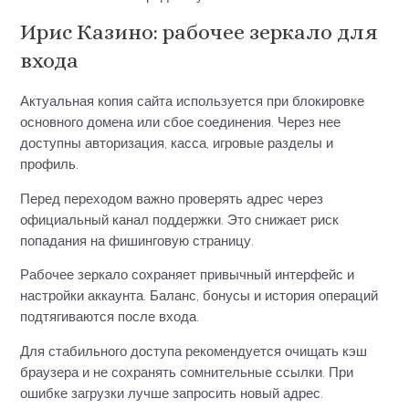
Ирис Казино: рабочее зеркало для
входа
Актуальная копия сайта используется при блокировке
основного домена или сбое соединения. Через нее
доступны авторизация, касса, игровые разделы и
профиль.
Перед переходом важно проверять адрес через
официальный канал поддержки. Это снижает риск
попадания на фишинговую страницу.
Рабочее зеркало сохраняет привычный интерфейс и
настройки аккаунта. Баланс, бонусы и история операций
подтягиваются после входа.
Для стабильного доступа рекомендуется очищать кэш
браузера и не сохранять сомнительные ссылки. При
ошибке загрузки лучше запросить новый адрес.