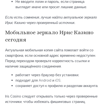
Не вводите логин и пароль, если страница
выглядит иначе или просит лишние данные.
Если есть сомнения, лучше найти актуальное зеркало
Ирис Казино через проверенный источник.
Мобильное зеркало Ирис Казино
сегодня
Актуальная мобильная копия сайта помогает войти со
смартфона, если основной адрес временно недоступен.
Перед переходом проверьте корректность ссылки и
наличие защищённого соединения.
работает через браузер без установки;
подходит для Android и iOS;
сохраняет доступ к профилю и разделам аккаунта.
Iris Casino
следует открывать только через проверенные
источники, чтобы избежать фишинговых страниц.