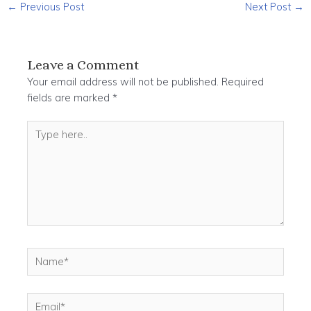
←
Previous Post
Next Post
→
Leave a Comment
Your email address will not be published.
Required
fields are marked
*
Type
here..
Name*
Email*