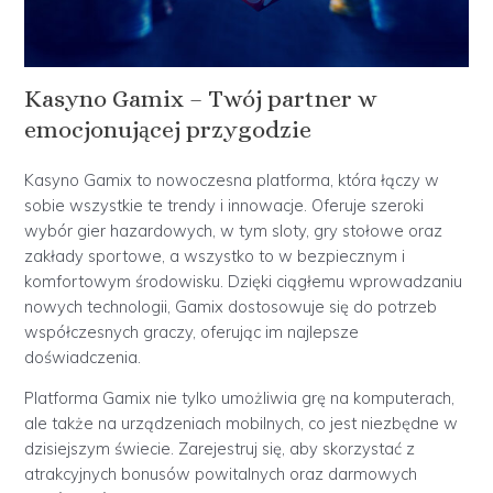
Kasyno Gamix – Twój partner w
emocjonującej przygodzie
Kasyno Gamix to nowoczesna platforma, która łączy w
sobie wszystkie te trendy i innowacje. Oferuje szeroki
wybór gier hazardowych, w tym sloty, gry stołowe oraz
zakłady sportowe, a wszystko to w bezpiecznym i
komfortowym środowisku. Dzięki ciągłemu wprowadzaniu
nowych technologii, Gamix dostosowuje się do potrzeb
współczesnych graczy, oferując im najlepsze
doświadczenia.
Platforma Gamix nie tylko umożliwia grę na komputerach,
ale także na urządzeniach mobilnych, co jest niezbędne w
dzisiejszym świecie. Zarejestruj się, aby skorzystać z
atrakcyjnych bonusów powitalnych oraz darmowych