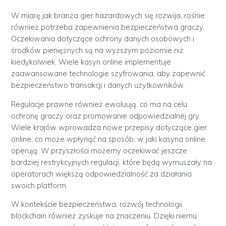
W miarę jak branża gier hazardowych się rozwija, rośnie
również potrzeba zapewnienia bezpieczeństwa graczy.
Oczekiwania dotyczące ochrony danych osobowych i
środków pieniężnych są na wyższym poziomie niż
kiedykolwiek. Wiele kasyn online implementuje
zaawansowane technologie szyfrowania, aby zapewnić
bezpieczeństwo transakcji i danych użytkowników.
Regulacje prawne również ewoluują, co ma na celu
ochronę graczy oraz promowanie odpowiedzialnej gry.
Wiele krajów wprowadza nowe przepisy dotyczące gier
online, co może wpłynąć na sposób, w jaki kasyna online
operują. W przyszłości możemy oczekiwać jeszcze
bardziej restrykcyjnych regulacji, które będą wymuszały na
operatorach większą odpowiedzialność za działania
swoich platform.
W kontekście bezpieczeństwa, rozwój technologii
blockchain również zyskuje na znaczeniu. Dzięki niemu