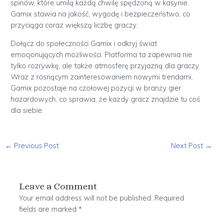
spinów, które umilą każdą chwilę spędzoną w kasynie.
Gamix stawia na jakość, wygodę i bezpieczeństwo, co
przyciąga coraz większą liczbę graczy.
Dołącz do społeczności Gamix i odkryj świat
emocjonujących możliwości. Platforma ta zapewnia nie
tylko rozrywkę, ale także atmosferę przyjazną dla graczy.
Wraz z rosnącym zainteresowaniem nowymi trendami,
Gamix pozostaje na czołowej pozycji w branży gier
hazardowych, co sprawia, że każdy gracz znajdzie tu coś
dla siebie.
←
Previous Post
Next Post
→
Leave a Comment
Your email address will not be published.
Required
fields are marked
*