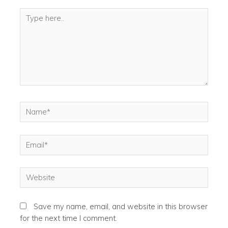
Type
here..
Name*
Email*
Website
Save my name, email, and website in this browser
for the next time I comment.