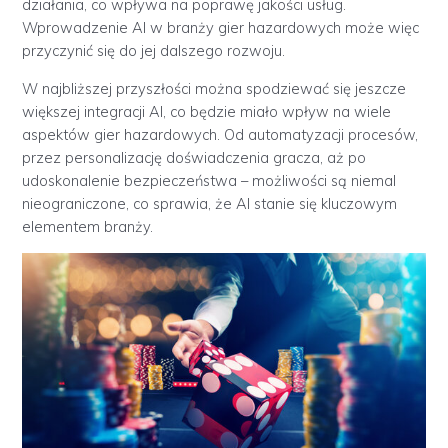
działania, co wpływa na poprawę jakości usług.
Wprowadzenie AI w branży gier hazardowych może więc
przyczynić się do jej dalszego rozwoju.
W najbliższej przyszłości można spodziewać się jeszcze
większej integracji AI, co będzie miało wpływ na wiele
aspektów gier hazardowych. Od automatyzacji procesów,
przez personalizację doświadczenia gracza, aż po
udoskonalenie bezpieczeństwa – możliwości są niemal
nieograniczone, co sprawia, że AI stanie się kluczowym
elementem branży.