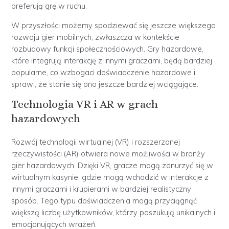
preferują grę w ruchu.
W przyszłości możemy spodziewać się jeszcze większego
rozwoju gier mobilnych, zwłaszcza w kontekście
rozbudowy funkcji społecznościowych. Gry hazardowe,
które integrują interakcję z innymi graczami, będą bardziej
popularne, co wzbogaci doświadczenie hazardowe i
sprawi, że stanie się ono jeszcze bardziej wciągające.
Technologia VR i AR w grach
hazardowych
Rozwój technologii wirtualnej (VR) i rozszerzonej
rzeczywistości (AR) otwiera nowe możliwości w branży
gier hazardowych. Dzięki VR, gracze mogą zanurzyć się w
wirtualnym kasynie, gdzie mogą wchodzić w interakcje z
innymi graczami i krupierami w bardziej realistyczny
sposób. Tego typu doświadczenia mogą przyciągnąć
większą liczbę użytkowników, którzy poszukują unikalnych i
emocjonujących wrażeń.