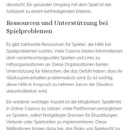
abrutscht. Ein gesunder Umgang mit dem Spiel ist der
Schlüssel zu einem befriedigenden Erlebnis.
Ressourcen und Unterstützung bei
Spielproblemen
Es gibt zahlreiche Ressourcen für Spieler, die Hilfe bei
Spielproblemen suchen. Viele Casinos bieten Informationen
über verantwortungsvolles Spielen und Links zu
Hilfsorganisationen an. Diese Organisationen bieten
Unterstützung für Menschen, die das Gefühl haben, dass ihr
Glücksspielverhalten problematisch wird. Es ist wichtig,
diese Hilfe in Anspruch zu nehmen, bevor die Situation
unkontrollierbar wird.
Ein weiterer wichtiger Aspekt ist die Möglichkeit, Spiellimits
in Online-Casinos zu setzen. Viele Plattformen ermöglichen
es Spielern, selbst festgelegte Grenzen für Einzahlungen,
Verluste oder Spielzeiten zu implementieren. Diese
Maßnahmen tragen dazu bei, das Risiko von Spielsucht zu