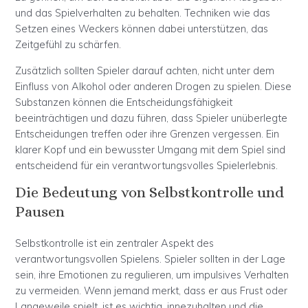
und das Spielverhalten zu behalten. Techniken wie das
Setzen eines Weckers können dabei unterstützen, das
Zeitgefühl zu schärfen.
Zusätzlich sollten Spieler darauf achten, nicht unter dem
Einfluss von Alkohol oder anderen Drogen zu spielen. Diese
Substanzen können die Entscheidungsfähigkeit
beeinträchtigen und dazu führen, dass Spieler unüberlegte
Entscheidungen treffen oder ihre Grenzen vergessen. Ein
klarer Kopf und ein bewusster Umgang mit dem Spiel sind
entscheidend für ein verantwortungsvolles Spielerlebnis.
Die Bedeutung von Selbstkontrolle und
Pausen
Selbstkontrolle ist ein zentraler Aspekt des
verantwortungsvollen Spielens. Spieler sollten in der Lage
sein, ihre Emotionen zu regulieren, um impulsives Verhalten
zu vermeiden. Wenn jemand merkt, dass er aus Frust oder
Langeweile spielt, ist es wichtig, innezuhalten und die