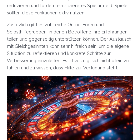
reduzieren und fördern ein sichereres Spielumfeld. Spieler
sollten diese Funktionen aktiv nutzen.
Zusätzlich gibt es zahlreiche Online-Foren und
Selbsthilfegruppen, in denen Betroffene ihre Erfahrungen
teilen und gegenseitig unterstützen können. Der Austausch
mit Gleichgesinnten kann sehr hilfreich sein, um die eigene
Situation zu reflektieren und konkrete Schritte zur
Verbesserung einzuleiten. Es ist wichtig, sich nicht allein zu
fühlen und zu wissen, dass Hilfe zur Verfügung steht.